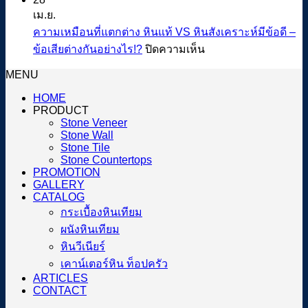
ทลาย
การ
ภา
เม.ย.
ทุก
ปู
ที่
ความเหมือนที่แตกต่าง หินแท้ VS หินสังเคราะห์มีข้อดี –
ข้อ
แผ่น
น่า
บน
ข้อเสียต่างกันอย่างไร!?
ปิดความเห็น
จำกัด
หิน
สน
ความ
ของ
MENU
วี
ปี
เหมือน
การ
20
เนียร์
HOME
ที่
แต่ง
PRODUCT
แตก
บ้าน
Stone Veneer
ต่าง
Stone Wall
ด้วย
Stone Tile
หิน
วัสดุ
Stone Countertops
แท้
PROMOTION
ปิด
VS
GALLERY
ผิว
CATALOG
หิน
“วี
กระเบื้องหินเทียม
สังเคราะห์
เนียร์”
ผนังหินเทียม
มี
หินวีเนียร์
ข้อดี
เคาน์เตอร์หิน ท็อปครัว
–
ARTICLES
ข้อ
CONTACT
เสีย