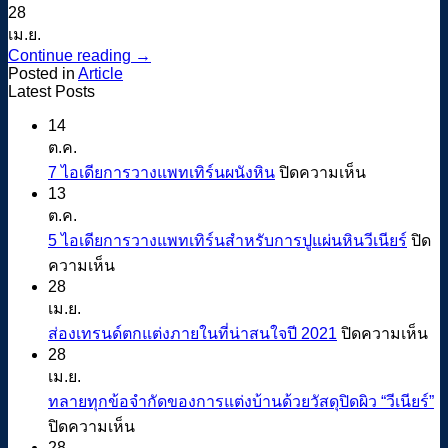
28
เม.ย.
Continue reading
→
Posted in
Article
Latest Posts
14
ต.ค.
บน
7 ไอเดียการวางแพทเทิร์นผนังหิน
ปิดความเห็น
7
13
ไอ
ต.ค.
เดีย
5 ไอเดียการวางแพทเทิร์นสำหรับการปูแผ่นหินวีเนียร์
ปิด
บน
การ
ความเห็น
5
28
วาง
ไอ
เม.ย.
แพทเทิร์น
เดีย
บน
ส่องเทรนด์ตกแต่งภายในที่น่าสนใจปี 2021
ปิดความเห็น
ผนัง
28
การ
ส่อ
หิน
เม.ย.
วาง
เท
ทลายทุกข้อจำกัดของการแต่งบ้านด้วยวัสดุปิดผิว “วีเนียร์”
แพทเทิร์น
รน
บน
ปิดความเห็น
สำหรับ
ตก
28