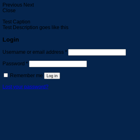
Previous
Next
Close
Test Caption
Test Description goes like this
Login
Username or email address
*
Password
*
Remember me
Log in
Lost your password?