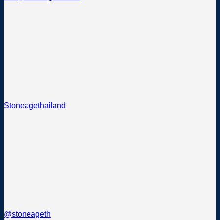
Stoneagethailand
@stoneageth