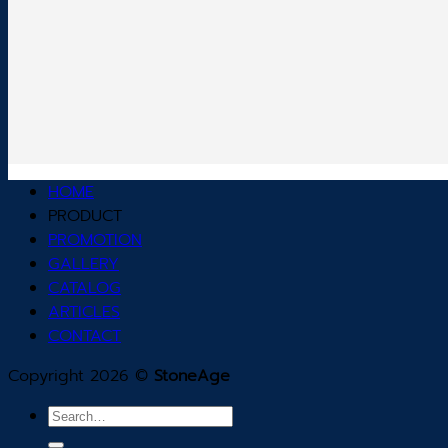
HOME
PRODUCT
PROMOTION
GALLERY
CATALOG
ARTICLES
CONTACT
Copyright 2026 ©
StoneAge
Search
for: