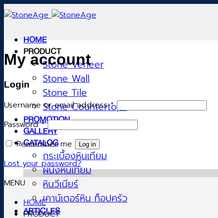
Skip
to
content
HOME
PRODUCT
My account
Stone Veneer
Stone Wall
Login
Stone Tile
Username or email address
*
Stone Countertops
PROMOTION
Password
*
GALLERY
Remember me
CATALOG
Log in
กระเบื้องหินเทียม
Lost your password?
ผนังหินเทียม
MENU
หินวีเนียร์
เคาน์เตอร์หิน ท็อปครัว
HOME
ARTICLES
PRODUCT