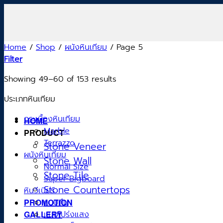
Skip
to
content
Home
/
Shop
/
ผนังหินเทียม
/
Page 5
Filter
Showing 49–60 of 153 results
ประเภทหินเทียม
กระเบื้องหินเทียม
HOME
Marble
PRODUCT
Terrazzo
Stone Veneer
ผนังหินเทียม
Stone Wall
Normal Size
Stone Tile
Super Bigboard
Stone Countertops
หินวีเนียร์
PROMOTION
แบบทึบ
GALLERY
แบบโปร่งแสง