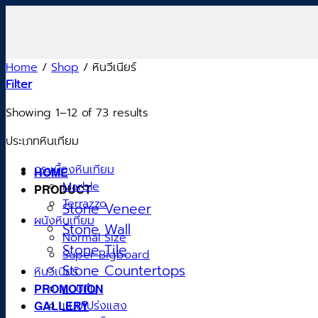
Skip
to
content
Home
/
Shop
/
หินวีเนียร์
Filter
Showing 1–12 of 73 results
ประเภทหินเทียม
กระเบื้องหินเทียม
HOME
Marble
PRODUCT
Terrazzo
Stone Veneer
ผนังหินเทียม
Stone Wall
Normal Size
Stone Tile
Super Bigboard
Stone Countertops
หินวีเนียร์
PROMOTION
แบบทึบ
GALLERY
แบบโปร่งแสง