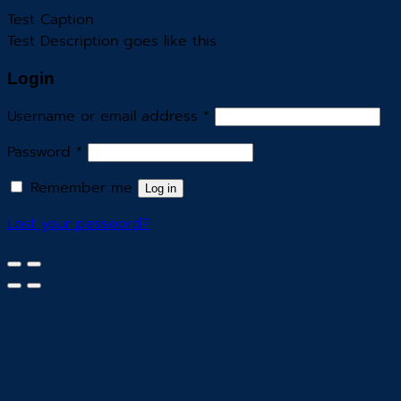
Test Caption
Test Description goes like this
Login
Username or email address
*
Password
*
Remember me
Log in
Lost your password?