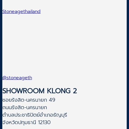
Stoneagethailand
@stoneageth
SHOWROOM KLONG 2
ซอยรังสิต-นครนายก 49
ถนนรังสิต-นครนายก
ตำบลประชาธิปัตย์อำเภอธัญบุรี
จังหวัดปทุมธานี 12130