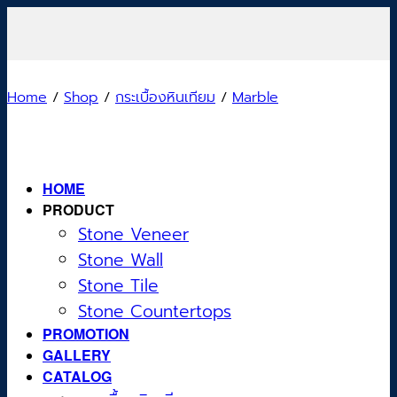
Skip
to
content
Home
/
Shop
/
กระเบื้องหินเทียม
/
Marble
HOME
PRODUCT
Stone Veneer
Stone Wall
Stone Tile
Stone Countertops
PROMOTION
GALLERY
CATALOG