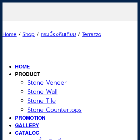
Skip
to
content
Home
/
Shop
/
กระเบื้องหินเทียม
/
Terrazzo
HOME
PRODUCT
Stone Veneer
Stone Wall
Stone Tile
Stone Countertops
PROMOTION
GALLERY
CATALOG