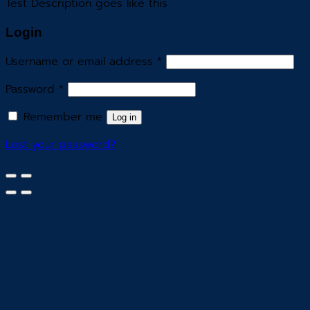
Test Description goes like this
Login
Username or email address
*
Password
*
Remember me
Log in
Lost your password?