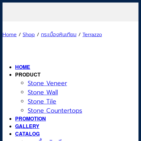
Skip
to
content
Home
/
Shop
/
กระเบื้องหินเทียม
/
Terrazzo
HOME
PRODUCT
Stone Veneer
Stone Wall
Stone Tile
Stone Countertops
PROMOTION
GALLERY
CATALOG