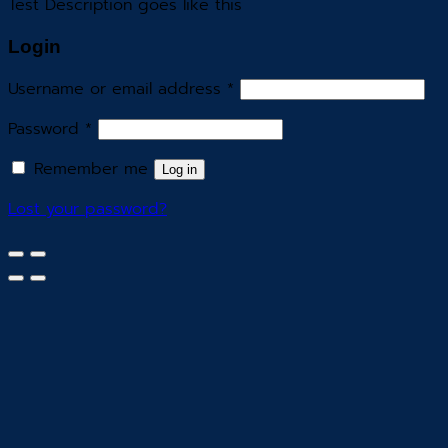
Test Description goes like this
Login
Username or email address
*
Password
*
Remember me
Log in
Lost your password?