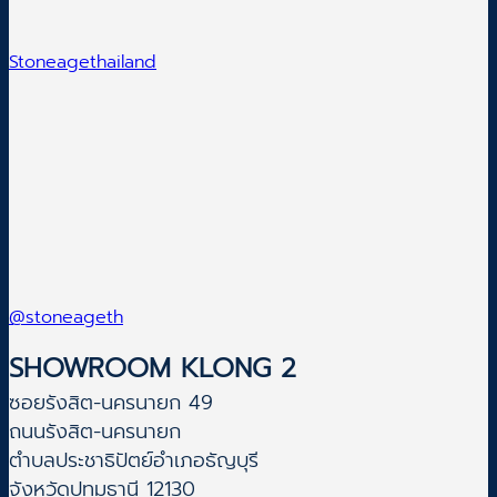
Stoneagethailand
@stoneageth
SHOWROOM KLONG 2
ซอยรังสิต-นครนายก 49
ถนนรังสิต-นครนายก
ตำบลประชาธิปัตย์อำเภอธัญบุรี
จังหวัดปทุมธานี 12130