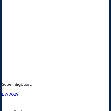
Super Bigboard
BW0029