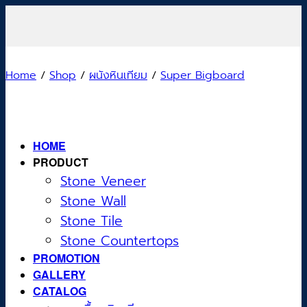
Skip
to
content
Home
/
Shop
/
ผนังหินเทียม
/
Super Bigboard
HOME
PRODUCT
Stone Veneer
Stone Wall
Stone Tile
Stone Countertops
PROMOTION
GALLERY
CATALOG