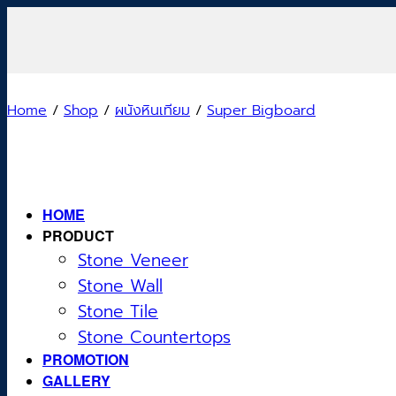
Skip
to
content
Home
/
Shop
/
ผนังหินเทียม
/
Super Bigboard
HOME
PRODUCT
Stone Veneer
Stone Wall
Stone Tile
Stone Countertops
PROMOTION
GALLERY