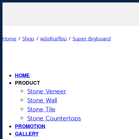
Skip
to
content
Home
/
Shop
/
ผนังหินเทียม
/
Super Bigboard
HOME
PRODUCT
Stone Veneer
Stone Wall
Stone Tile
Stone Countertops
PROMOTION
GALLERY