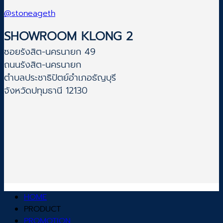
@stoneageth
SHOWROOM KLONG 2
ซอยรังสิต-นครนายก 49
ถนนรังสิต-นครนายก
ตำบลประชาธิปัตย์อำเภอธัญบุรี
จังหวัดปทุมธานี 12130
HOME
PRODUCT
PROMOTION