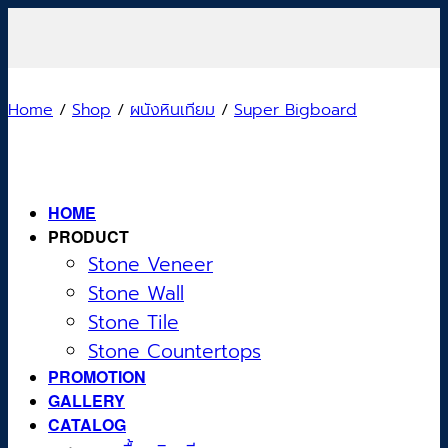
Skip
to
content
Home
/
Shop
/
ผนังหินเทียม
/
Super Bigboard
HOME
PRODUCT
Stone Veneer
Stone Wall
Stone Tile
Stone Countertops
PROMOTION
GALLERY
CATALOG