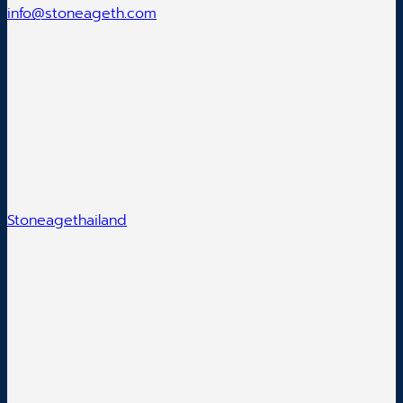
info@stoneageth.com
Stoneagethailand