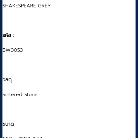
SHAKESPEARE GREY
รหัส
:
BW0053
วัสดุ
:
Sintered Stone
ขนาด
: