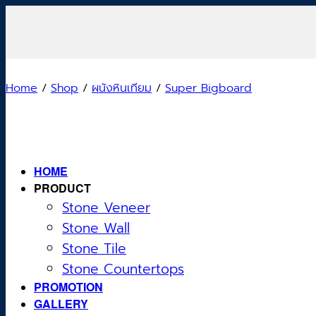
Skip
to
content
Home
/
Shop
/
ผนังหินเทียม
/
Super Bigboard
HOME
PRODUCT
Stone Veneer
Stone Wall
Stone Tile
Stone Countertops
PROMOTION
GALLERY