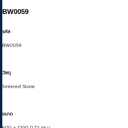
BW0059
รหัส
:
BW0059
วัสดุ
:
Sintered Stone
ขนาด
:
600 x 1200 0.72 ตร.ม.