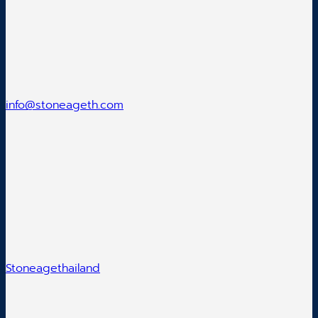
info@stoneageth.com
Stoneagethailand