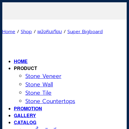
Skip
to
content
Home
/
Shop
/
ผนังหินเทียม
/
Super Bigboard
HOME
PRODUCT
Stone Veneer
Stone Wall
Stone Tile
Stone Countertops
PROMOTION
GALLERY
CATALOG