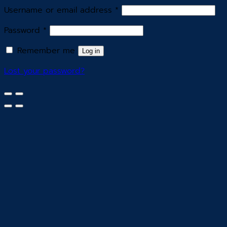
Username or email address
*
Password
*
Remember me
Log in
Lost your password?