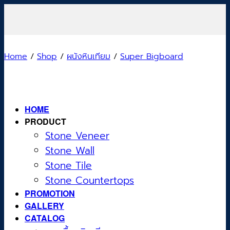
Skip
to
content
Home
/
Shop
/
ผนังหินเทียม
/
Super Bigboard
HOME
PRODUCT
Stone Veneer
Stone Wall
Stone Tile
Stone Countertops
PROMOTION
GALLERY
CATALOG