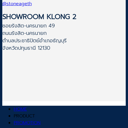
@stoneageth
SHOWROOM KLONG 2
ซอยรังสิต-นครนายก 49
ถนนรังสิต-นครนายก
ตำบลประชาธิปัตย์อำเภอธัญบุรี
จังหวัดปทุมธานี 12130
HOME
PRODUCT
PROMOTION