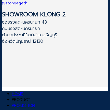
@stoneageth
SHOWROOM KLONG 2
ซอยรังสิต-นครนายก 49
ถนนรังสิต-นครนายก
ตำบลประชาธิปัตย์อำเภอธัญบุรี
จังหวัดปทุมธานี 12130
HOME
PRODUCT
PROMOTION