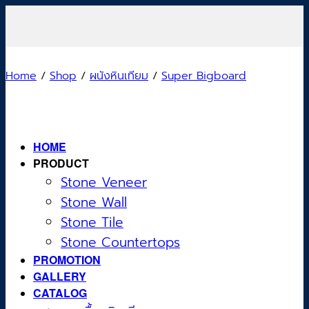
Skip
to
content
Home
/
Shop
/
ผนังหินเทียม
/
Super Bigboard
HOME
PRODUCT
Stone Veneer
Stone Wall
Stone Tile
Stone Countertops
PROMOTION
GALLERY
CATALOG