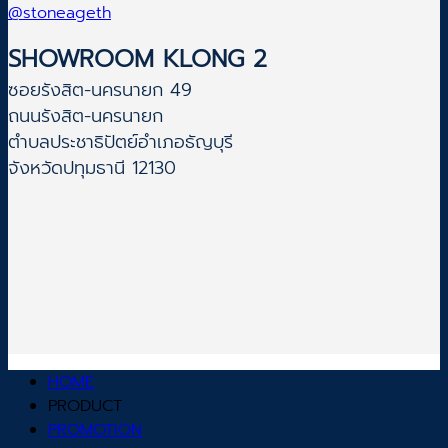
@stoneageth
SHOWROOM KLONG 2
ซอยรังสิต-นครนายก 49
ถนนรังสิต-นครนายก
ตำบลประชาธิปัตย์อำเภอธัญบุรี
จังหวัดปทุมธานี 12130
HOME
PRODUCT
PROMOTION