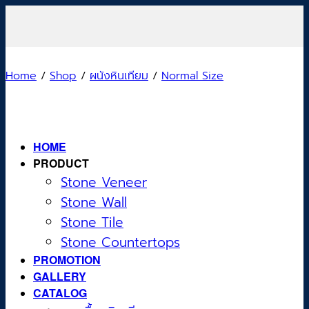
Skip
to
content
Home
/
Shop
/
ผนังหินเทียม
/
Normal Size
HOME
PRODUCT
Stone Veneer
Stone Wall
Stone Tile
Stone Countertops
PROMOTION
GALLERY
CATALOG