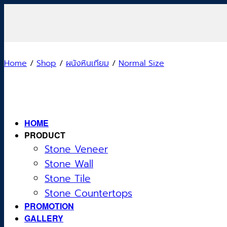
Skip
to
content
Home
/
Shop
/
ผนังหินเทียม
/
Normal Size
HOME
PRODUCT
Stone Veneer
Stone Wall
Stone Tile
Stone Countertops
PROMOTION
GALLERY