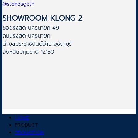
@stoneageth
SHOWROOM KLONG 2
ซอยรังสิต-นครนายก 49
ถนนรังสิต-นครนายก
ตำบลประชาธิปัตย์อำเภอธัญบุรี
จังหวัดปทุมธานี 12130
HOME
PRODUCT
PROMOTION