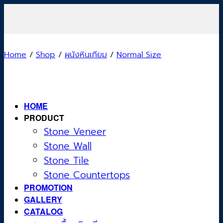
Skip
to
content
Home
/
Shop
/
ผนังหินเทียม
/
Normal Size
HOME
PRODUCT
Stone Veneer
Stone Wall
Stone Tile
Stone Countertops
PROMOTION
GALLERY
CATALOG