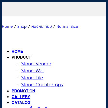
Skip
to
content
Home
/
Shop
/
ผนังหินเทียม
/
Normal Size
HOME
PRODUCT
Stone Veneer
Stone Wall
Stone Tile
Stone Countertops
PROMOTION
GALLERY
CATALOG