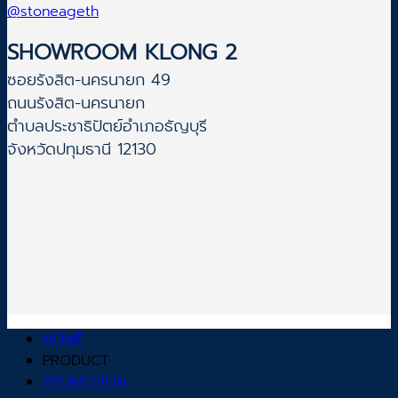
@stoneageth
SHOWROOM KLONG 2
ซอยรังสิต-นครนายก 49
ถนนรังสิต-นครนายก
ตำบลประชาธิปัตย์อำเภอธัญบุรี
จังหวัดปทุมธานี 12130
HOME
PRODUCT
PROMOTION