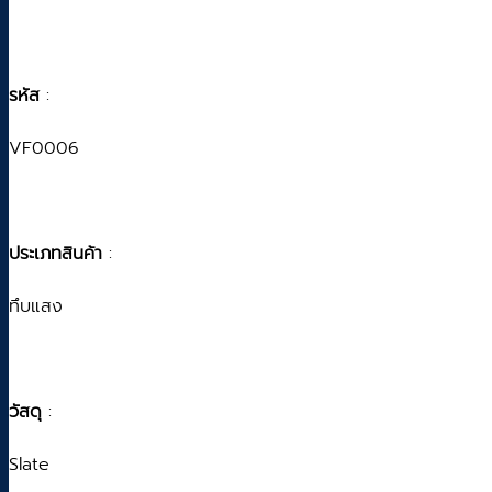
รหัส
:
VF0006
ประเภทสินค้า
:
ทึบแสง
วัสดุ
:
Slate