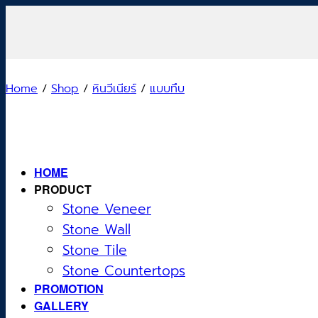
Skip
to
content
Home
/
Shop
/
หินวีเนียร์
/
แบบทึบ
HOME
PRODUCT
Stone Veneer
Stone Wall
Stone Tile
Stone Countertops
PROMOTION
GALLERY