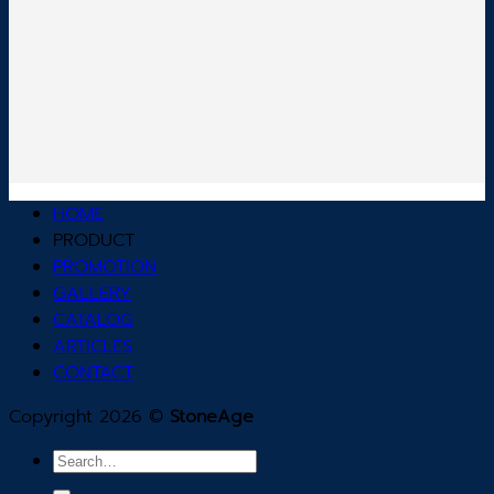
HOME
PRODUCT
PROMOTION
GALLERY
CATALOG
ARTICLES
CONTACT
Copyright 2026 ©
StoneAge
Search
for: