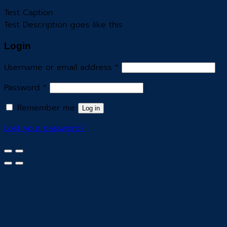
Test Caption
Test Description goes like this
Login
Username or email address
*
Password
*
Remember me
Log in
Lost your password?