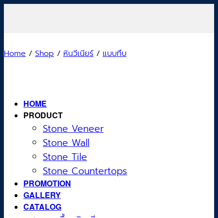
Skip
to
content
Home
/
Shop
/
หินวีเนียร์
/
แบบทึบ
HOME
PRODUCT
Stone Veneer
Stone Wall
Stone Tile
Stone Countertops
PROMOTION
GALLERY
CATALOG