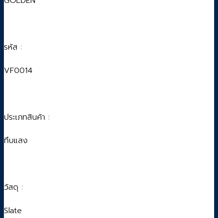
GOLDEN
รหัส :
VF0014
ประเภทสินค้า :
ทึบแสง
วัสดุ :
Slate