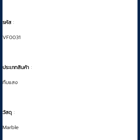
รหัส
:
VF0031
ประเภทสินค้า
:
ทึบแสง
วัสดุ
:
Marble