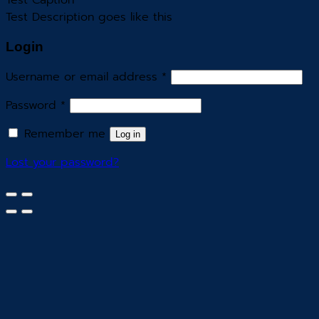
Test Caption
Test Description goes like this
Login
Username or email address
*
Password
*
Remember me
Log in
Lost your password?