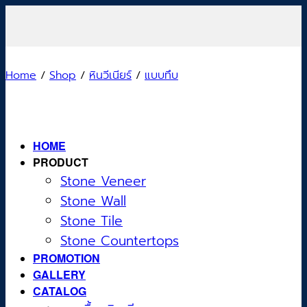
Skip
to
content
Home
/
Shop
/
หินวีเนียร์
/
แบบทึบ
HOME
PRODUCT
Stone Veneer
Stone Wall
Stone Tile
Stone Countertops
PROMOTION
GALLERY
CATALOG