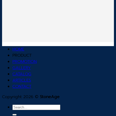
HOME
PRODUCT
PROMOTION
GALLERY
CATALOG
ARTICLES
CONTACT
Copyright 2026 ©
StoneAge
Search
for: