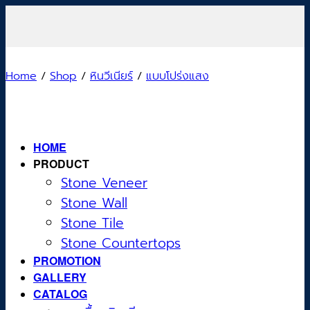
Skip
to
content
Home
/
Shop
/
หินวีเนียร์
/
แบบโปร่งแสง
HOME
PRODUCT
Stone Veneer
Stone Wall
Stone Tile
Stone Countertops
PROMOTION
GALLERY
CATALOG