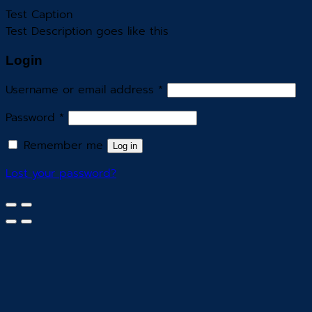
Test Caption
Test Description goes like this
Login
Username or email address
*
Password
*
Remember me
Log in
Lost your password?