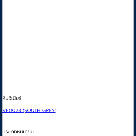
หินวีเนียร์
VF0023 (SOUTH GREY)
ประเภทหินเทียม