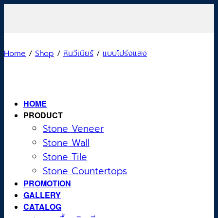
Skip
to
content
Home
/
Shop
/
หินวีเนียร์
/
แบบโปร่งแสง
HOME
PRODUCT
Stone Veneer
Stone Wall
Stone Tile
Stone Countertops
PROMOTION
GALLERY
CATALOG