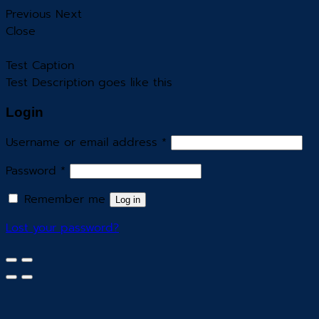
Previous
Next
Close
Test Caption
Test Description goes like this
Login
Username or email address
*
Password
*
Remember me
Log in
Lost your password?