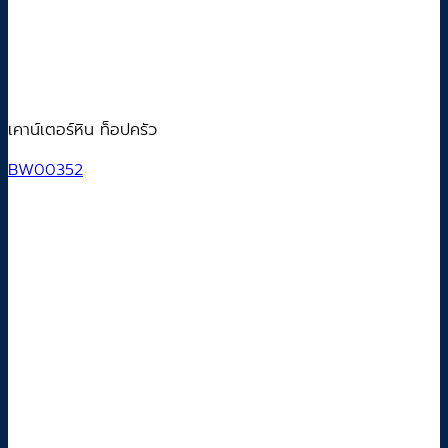
เคาน์เตอร์หิน ท็อปครัว
BW00352