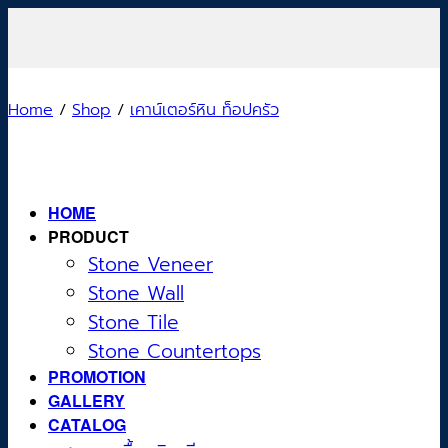
Skip
to
content
Home
/
Shop
/
เคาน์เตอร์หิน ท็อปครัว
HOME
PRODUCT
Stone Veneer
Stone Wall
Stone Tile
Stone Countertops
PROMOTION
GALLERY
CATALOG