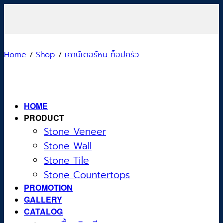
Skip
to
content
Home
/
Shop
/
เคาน์เตอร์หิน ท็อปครัว
HOME
PRODUCT
Stone Veneer
Stone Wall
Stone Tile
Stone Countertops
PROMOTION
GALLERY
CATALOG