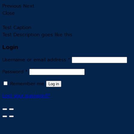
Previous
Next
Close
Test Caption
Test Description goes like this
Login
Username or email address
*
Password
*
Remember me
Log in
Lost your password?